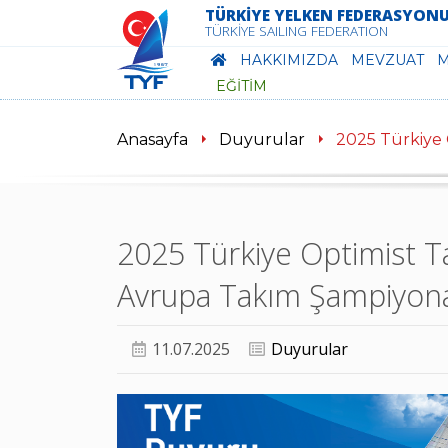
TÜRKİYE YELKEN FEDERASYON
TÜRKİYE SAILING FEDERATION
NASIL BAĞIŞ YAPABİLİRİM?
HAKKIMIZDA
MEVZUAT
M
EĞİTİM
1
2
Yöntem Açıklaması
Y
Anasayfa
Duyurular
2025 Türkiye
Eğer bir sorunla karşılaşırsanız lütfen bizi
2025 Türkiye Optimist 
Avrupa Takım Şampiyona
11.07.2025
Duyurular