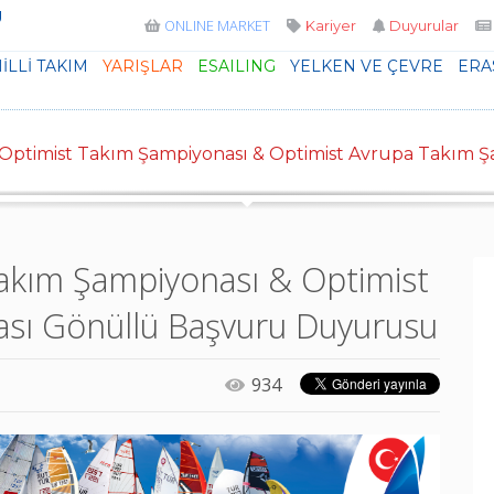
U
ONLINE MARKET
Kariyer
Duyurular
İLLİ TAKIM
YARIŞLAR
ESAILING
YELKEN VE ÇEVRE
ERA
3
öntem Açıklaması
Yöntem
Açıklaması
 Optimist Takım Şampiyonası & Optimist Avrupa Takım
mle hemen iletişim kurunuz. Teşekkürler.
Takım Şampiyonası & Optimist
sı Gönüllü Başvuru Duyurusu
934