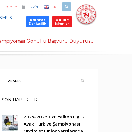
Haberler
Takvim
ENG
İLETİŞİM BİLGİLERİMİZ
SMUS
×
Amatör
Online
Denizcilik
İşlemler
Telefon 1: 0 000 000 00 00
Telefon 2: 0 000 000 00 00
 Şampiyonası Gönüllü Başvuru Duyurusu
Telefon 3: 0 000 000 00 00
SON HABERLER
2025–2026 TYF Yelken Ligi 2.
Ayak Türkiye Şampiyonası
Optimist Junior Yarışlarında