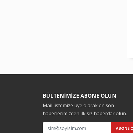
BÜLTENİMİZE ABONE OLUN
Mail listemize üye olarak en son
haberlerimizden ilk siz haberdar olun.