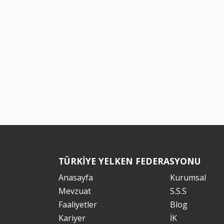
TÜRKİYE YELKEN FEDERASYONU
Anasayfa
Kurumsal
Mevzuat
S.S.S
Faaliyetler
Blog
Kariyer
İK