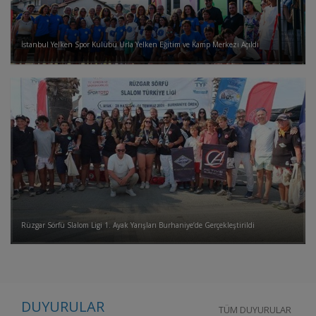
İstanbul Yelken Spor Kulübü Urla Yelken Eğitim ve Kamp Merkezi Açıldı
Rüzgar Sörfü Slalom Ligi 1. Ayak Yarışları Burhaniye’de Gerçekleştirildi
DUYURULAR
TÜM DUYURULAR