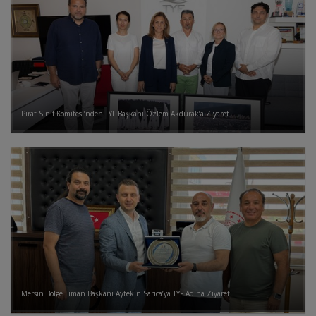
Pirat Sınıf Komitesi’nden TYF Başkanı Özlem Akdurak’a Ziyaret
Mersin Bölge Liman Başkanı Aytekin Sarıca’ya TYF Adına Ziyaret