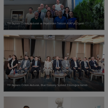
TYF Başkanı Özlem Akdurak ve Heyetinden Trabzon ASKF’ye Ziyaret
TYF Başkanı Özlem Akdurak, Blue Economy Summit Etkinliğine Katıldı