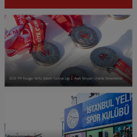
2026 TYF Rüzgar Sörfü Slalom Türkiye Ligi 2. Ayak Yarışları Urla’da Tamamlandı