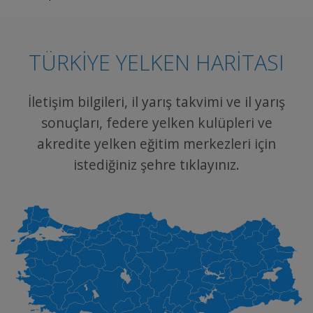
Formula Kite Olimpik Kamp Duyurusu
TÜRKİYE YELKEN HARİTASI
31.07.2026
İletişim bilgileri, il yarış takvimi ve il yarış
Bilgilendirme
sonuçları, federe yelken kulüpleri ve
akredite yelken eğitim merkezleri için
2027 World Sailing Dünya Şampiyonası – ILCA
Sınıfı Seçme Duyurusu
istediğiniz şehre tıklayınız.
30.07.2026
Yarış
Anadolu Yelken Ligi 3. Ayak Kırşehir Optimist
Yelken Yarışları Yarış Görevlileri Talep
Toplama