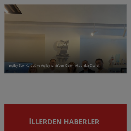
Yeşilay Spor Kulübü ve Yeşilay İzmir’den Özlem Akdurak’a Ziyaret
İLLERDEN HABERLER